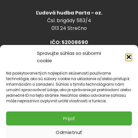
Ľudová hudba Parta - oz.
Čsl. brigády 583/4
013 24 Strečno
IČO: 52008690
Spravujte súhlas so súbormi
cookie
info@lhparta.sk
+421918 530 888
Na poskytovanie tých najlepších skúseností používame
technológie, ako sú súbory cookie na ukladanie a/alebo prístup k
informáciám o zariadení. Súhlas s týmito technológiami nám
umožní spracovávať údaje, ako je správanie pri prehliadaní alebo
jedinečné ID na tejto stránke. Nesúhlas alebo odvolanie súhlasu
Cookies
môže nepriaznivo ovplyvniť určité vlastnosti a funkcie.
Prijať
Odmietnuť