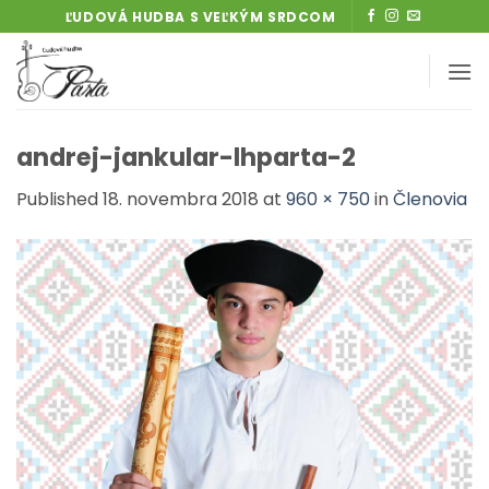
Skip
ĽUDOVÁ HUDBA S VEĽKÝM SRDCOM
to
content
andrej-jankular-lhparta-2
Published
18. novembra 2018
at
960 × 750
in
Členovia