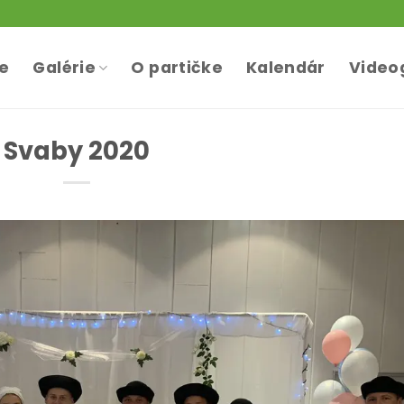
te
Galérie
O partičke
Kalendár
Video
Svaby 2020