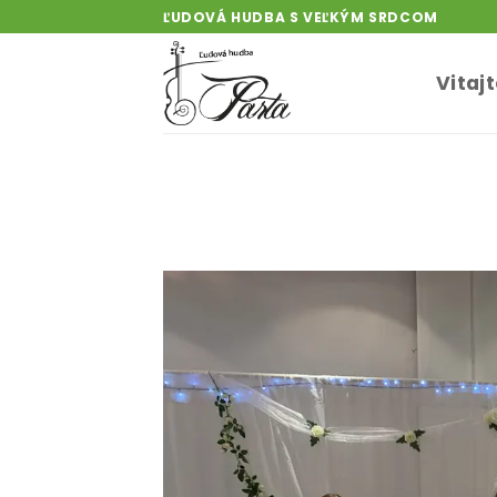
Skip
ĽUDOVÁ HUDBA S VEĽKÝM SRDCOM
to
content
Vitaj