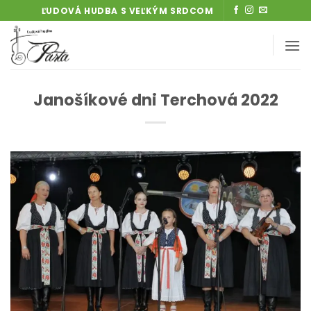
Skip
ĽUDOVÁ HUDBA S VEĽKÝM SRDCOM
to
content
Janošíkové dni Terchová 2022