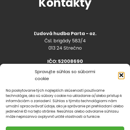
Kontakty
Ľudová hudba Parta - oz.
Čsl. brigády 583/4
013 24 Strečno
IČO: 52008690
Spravujte súhlas so súbormi
cookie
info@lhparta.sk
+421918 530 888
Na poskytovanie tých najlepších skúseností používame
technológie, ako sú súbory cookie na ukladanie a/alebo prístup k
informáciám o zariadení. Súhlas s týmito technológiami nám
umožní spracovávať údaje, ako je správanie pri prehliadaní alebo
jedinečné ID na tejto stránke. Nesúhlas alebo odvolanie súhlasu
Cookies
môže nepriaznivo ovplyvniť určité vlastnosti a funkcie.