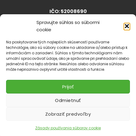
IČO: 52008690
Spravujte súhlas so súbormi
cookie
info@lhparta.sk
+421918 530 888
Na poskytovanie tých najlepších skúseností používame
technológie, ako sú súbory cookie na ukladanie a/alebo prístup k
informáciám o zariadení. Súhlas s týmito technológiami nám
umožní spracovávať údaje, ako je správanie pri prehliadaní alebo
jedinečné ID na tejto stránke. Nesúhlas alebo odvolanie súhlasu
Cookies
môže nepriaznivo ovplyvniť určité vlastnosti a funkcie.
Prijať
Odmietnuť
Zobraziť predvoľby
Zásady používania súborov cookie
Copyright 2026 ©
LH Parta