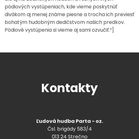
pódiových vystúpeniach, kde vieme poskytnúť
divákom aj menej známe piesne a trocha ich previesť
bohatým hudobným dedičstvom našich predkov.
Pódiové vystúpenia si vieme aj sami ozvučiť.“]
Kontakty
Ľudová hudba Parta - oz.
Čsl. brigády 583/4
013 24 Strečno