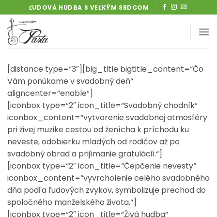
Skip
ĽUDOVÁ HUDBA S VEĽKÝM SRDCOM
to
content
[distance type=“3″][big_title bigtitle_content=“Čo
Vám ponúkame v svadobný deň“
aligncenter=“enable“]
[iconbox type=“2″ icon_title=“Svadobný chodník“
iconbox_content=“vytvorenie svadobnej atmosféry
pri živej muzike cestou od ženícha k príchodu ku
neveste, odobierku mladých od rodičov až po
svadobný obrad a prijímanie gratulácií.“]
[iconbox type=“2″ icon_title=“Čepčenie nevesty“
iconbox_content=“vyvrcholenie celého svadobného
dňa podľa ľudových zvykov, symbolizuje prechod do
spoločného manželského života.“]
[iconbox type=“2″ icon_title=“Živá hudba“