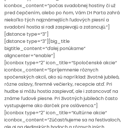
iconbox_content=“počas svadobnej hostiny či už
pred čepčením, alebo po ňom, Vám ĽH Parta zahrá
niekoľko tých najznámejších ľudových piesní a
svadobní hostia si radi zaspievajú a zatancujú.“]
[distance type=“3″]
[distance type=“3″][big_title
bigtitle_content=“ďalej ponúkame“
aligncenter=“enable“]
[iconbox type=“2″ icon_title=“Spoločenské akcie“
iconbox_content=“Spríjemnenie rôznych
spočenských akcií, ako sú napríklad: životné jubileá,
rôzne oslavy, firemné večierky, recepcie atď. Pri
hudbe si môžu hostia zaspievať, ale i zatancovať na
známe ľudové piesne. Pri životných jubileách často
vystupujeme ako darček pre oslávenca.“]
[iconbox type=“2″ icon_title=“Kultúrne akcie“
iconbox_content=“Zúčastňujeme sa na festivaloch,
ale aj na dedinských hodoch a rôznych iných