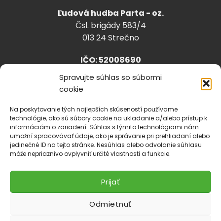
Ľudová hudba Parta - oz.
Čsl. brigády 583/4
013 24 Strečno
IČO: 52008690
Spravujte súhlas so súbormi
cookie
info@lhparta.sk
+421918 530 888
Na poskytovanie tých najlepších skúseností používame
technológie, ako sú súbory cookie na ukladanie a/alebo prístup k
informáciám o zariadení. Súhlas s týmito technológiami nám
umožní spracovávať údaje, ako je správanie pri prehliadaní alebo
jedinečné ID na tejto stránke. Nesúhlas alebo odvolanie súhlasu
Cookies
môže nepriaznivo ovplyvniť určité vlastnosti a funkcie.
Prijať
Odmietnuť