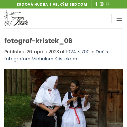
Skip
ĽUDOVÁ HUDBA S VEĽKÝM SRDCOM
to
content
fotograf-kristek_06
Published
26. apríla 2023
at
1024 × 700
in
Deň s
fotografom Michalom Kristekom