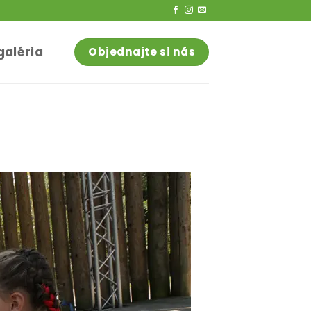
galéria
Objednajte si nás