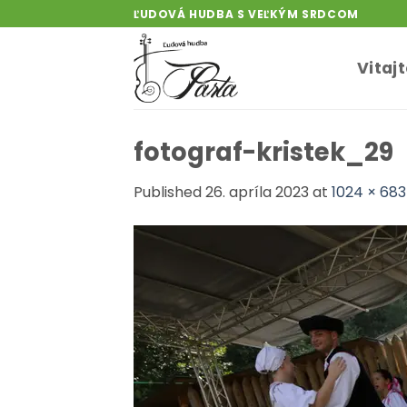
Skip
ĽUDOVÁ HUDBA S VEĽKÝM SRDCOM
to
content
Vitaj
fotograf-kristek_29
Published
26. apríla 2023
at
1024 × 683