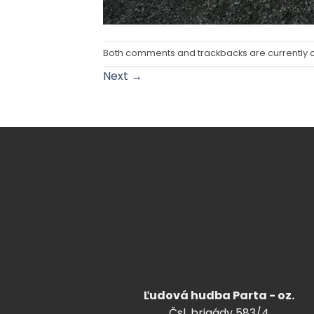
Both comments and trackbacks are currently 
Next
→
Ľudová hudba Parta - oz.
Čsl. brigády 583/4