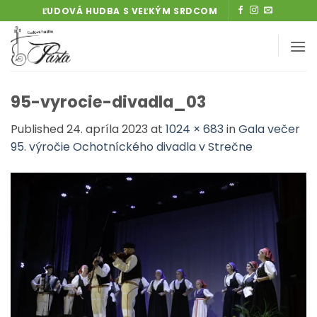
Skip
ĽUDOVÁ HUDBA S VEĽKÝM SRDCOM
to
content
95-vyrocie-divadla_03
Published
24. apríla 2023
at
1024 × 683
in
Gala večer
95. výročie Ochotníckého divadla v Strečne