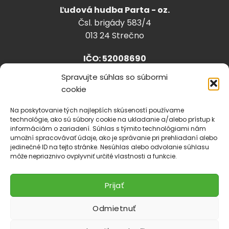
Ľudová hudba Parta - oz.
Čsl. brigády 583/4
013 24 Strečno
IČO: 52008690
Spravujte súhlas so súbormi
cookie
info@lhparta.sk
+421918 530 888
Na poskytovanie tých najlepších skúseností používame
technológie, ako sú súbory cookie na ukladanie a/alebo prístup k
informáciám o zariadení. Súhlas s týmito technológiami nám
umožní spracovávať údaje, ako je správanie pri prehliadaní alebo
jedinečné ID na tejto stránke. Nesúhlas alebo odvolanie súhlasu
Cookies
môže nepriaznivo ovplyvniť určité vlastnosti a funkcie.
Prijať
Odmietnuť