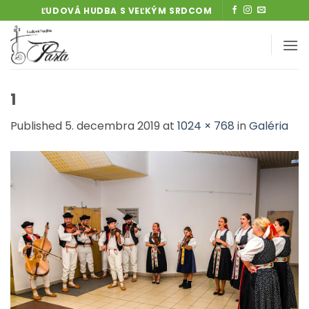
Skip
ĽUDOVÁ HUDBA S VEĽKÝM SRDCOM
to
content
1
Published
5. decembra 2019
at
1024 × 768
in
Galéria