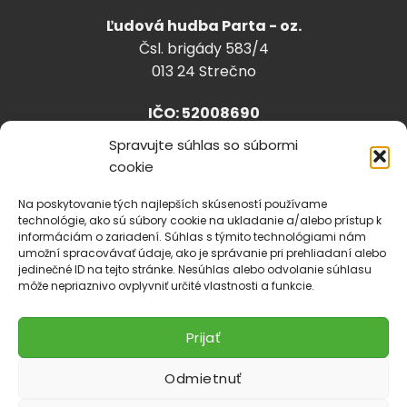
Ľudová hudba Parta - oz.
Čsl. brigády 583/4
013 24 Strečno
IČO: 52008690
Spravujte súhlas so súbormi
cookie
info@lhparta.sk
+421918 530 888
Na poskytovanie tých najlepších skúseností používame
technológie, ako sú súbory cookie na ukladanie a/alebo prístup k
informáciám o zariadení. Súhlas s týmito technológiami nám
umožní spracovávať údaje, ako je správanie pri prehliadaní alebo
jedinečné ID na tejto stránke. Nesúhlas alebo odvolanie súhlasu
Cookies
môže nepriaznivo ovplyvniť určité vlastnosti a funkcie.
Prijať
Odmietnuť