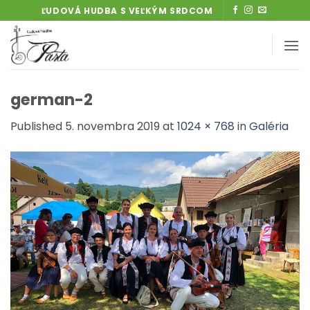
Skip
ĽUDOVÁ HUDBA S VEĽKÝM SRDCOM
to
content
german-2
Published
5. novembra 2019
at
1024 × 768
in
Galéria