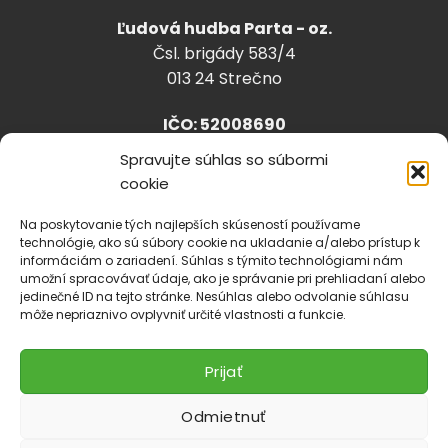
Ľudová hudba Parta - oz.
Čsl. brigády 583/4
013 24 Strečno
IČO: 52008690
Spravujte súhlas so súbormi
cookie
info@lhparta.sk
+421918 530 888
Na poskytovanie tých najlepších skúseností používame
technológie, ako sú súbory cookie na ukladanie a/alebo prístup k
informáciám o zariadení. Súhlas s týmito technológiami nám
umožní spracovávať údaje, ako je správanie pri prehliadaní alebo
jedinečné ID na tejto stránke. Nesúhlas alebo odvolanie súhlasu
Cookies
môže nepriaznivo ovplyvniť určité vlastnosti a funkcie.
Prijať
Odmietnuť