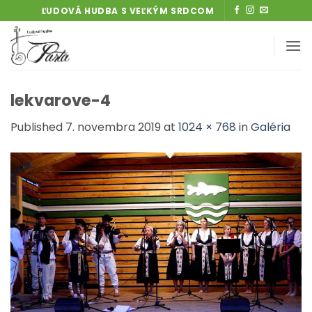
Skip
ĽUDOVÁ HUDBA S VEĽKÝM SRDCOM
to
content
lekvarove-4
Published
7. novembra 2019
at
1024 × 768
in
Galéria