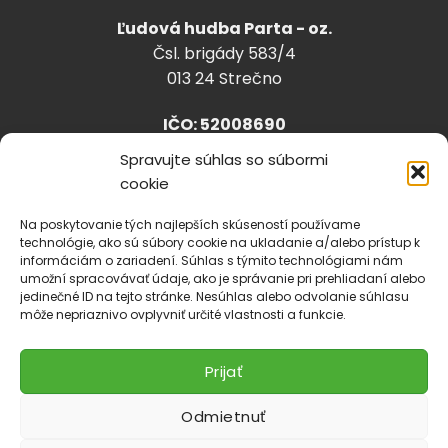
Ľudová hudba Parta - oz.
Čsl. brigády 583/4
013 24 Strečno
IČO: 52008690
Spravujte súhlas so súbormi
cookie
info@lhparta.sk
+421918 530 888
Na poskytovanie tých najlepších skúseností používame
technológie, ako sú súbory cookie na ukladanie a/alebo prístup k
informáciám o zariadení. Súhlas s týmito technológiami nám
umožní spracovávať údaje, ako je správanie pri prehliadaní alebo
jedinečné ID na tejto stránke. Nesúhlas alebo odvolanie súhlasu
Cookies
môže nepriaznivo ovplyvniť určité vlastnosti a funkcie.
Prijať
Odmietnuť