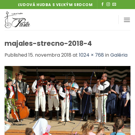
Skip
ĽUDOVÁ HUDBA S VEĽKÝM SRDCOM
to
content
majales-strecno-2018-4
Published
15. novembra 2018
at
1024 × 768
in
Galéria