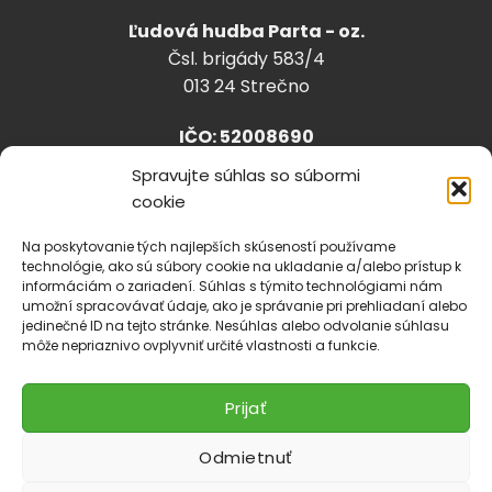
Ľudová hudba Parta - oz.
Čsl. brigády 583/4
013 24 Strečno
IČO: 52008690
Spravujte súhlas so súbormi
cookie
info@lhparta.sk
+421918 530 888
Na poskytovanie tých najlepších skúseností používame
technológie, ako sú súbory cookie na ukladanie a/alebo prístup k
informáciám o zariadení. Súhlas s týmito technológiami nám
umožní spracovávať údaje, ako je správanie pri prehliadaní alebo
jedinečné ID na tejto stránke. Nesúhlas alebo odvolanie súhlasu
Cookies
môže nepriaznivo ovplyvniť určité vlastnosti a funkcie.
Prijať
Odmietnuť