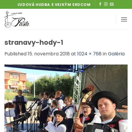
Skip
ĽUDOVÁ HUDBA S VEĽKÝM SRDCOM
to
content
stranavy-hody-1
Published
15. novembra 2018
at
1024 × 768
in
Galéria