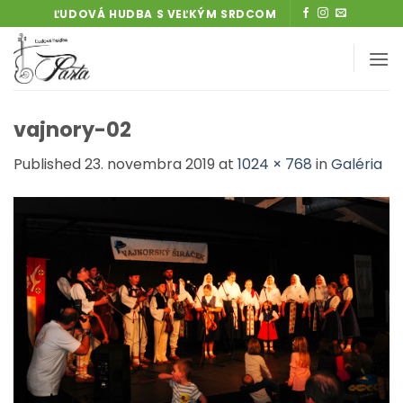
Skip
ĽUDOVÁ HUDBA S VEĽKÝM SRDCOM
to
content
vajnory-02
Published
23. novembra 2019
at
1024 × 768
in
Galéria