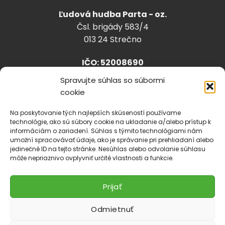
Ľudová hudba Parta - oz.
Čsl. brigády 583/4
013 24 Strečno
IČO: 52008690
Spravujte súhlas so súbormi
cookie
info@lhparta.sk
+421918 530 888
Na poskytovanie tých najlepších skúseností používame
technológie, ako sú súbory cookie na ukladanie a/alebo prístup k
informáciám o zariadení. Súhlas s týmito technológiami nám
umožní spracovávať údaje, ako je správanie pri prehliadaní alebo
jedinečné ID na tejto stránke. Nesúhlas alebo odvolanie súhlasu
Cookies
môže nepriaznivo ovplyvniť určité vlastnosti a funkcie.
Prijať
Odmietnuť