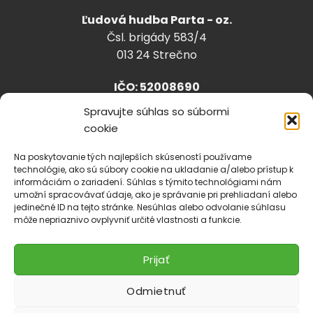
Ľudová hudba Parta - oz.
Čsl. brigády 583/4
013 24 Strečno
IČO: 52008690
Spravujte súhlas so súbormi
cookie
info@lhparta.sk
+421918 530 888
Na poskytovanie tých najlepších skúseností používame
technológie, ako sú súbory cookie na ukladanie a/alebo prístup k
informáciám o zariadení. Súhlas s týmito technológiami nám
umožní spracovávať údaje, ako je správanie pri prehliadaní alebo
jedinečné ID na tejto stránke. Nesúhlas alebo odvolanie súhlasu
Cookies
môže nepriaznivo ovplyvniť určité vlastnosti a funkcie.
Prijať
Odmietnuť