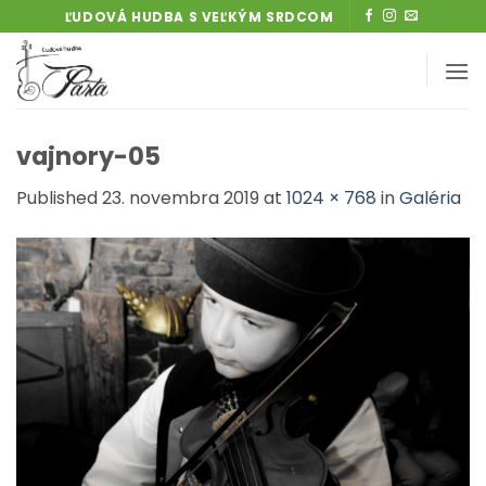
Skip
ĽUDOVÁ HUDBA S VEĽKÝM SRDCOM
to
content
vajnory-05
Published
23. novembra 2019
at
1024 × 768
in
Galéria