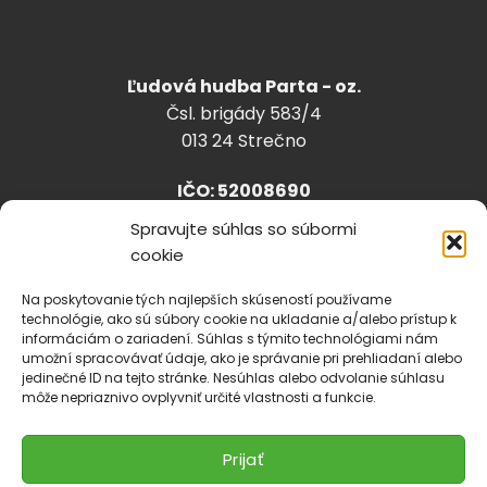
Ľudová hudba Parta - oz.
Čsl. brigády 583/4
013 24 Strečno
IČO: 52008690
Spravujte súhlas so súbormi
cookie
info@lhparta.sk
+421918 530 888
Na poskytovanie tých najlepších skúseností používame
technológie, ako sú súbory cookie na ukladanie a/alebo prístup k
informáciám o zariadení. Súhlas s týmito technológiami nám
umožní spracovávať údaje, ako je správanie pri prehliadaní alebo
jedinečné ID na tejto stránke. Nesúhlas alebo odvolanie súhlasu
Cookies
môže nepriaznivo ovplyvniť určité vlastnosti a funkcie.
Prijať