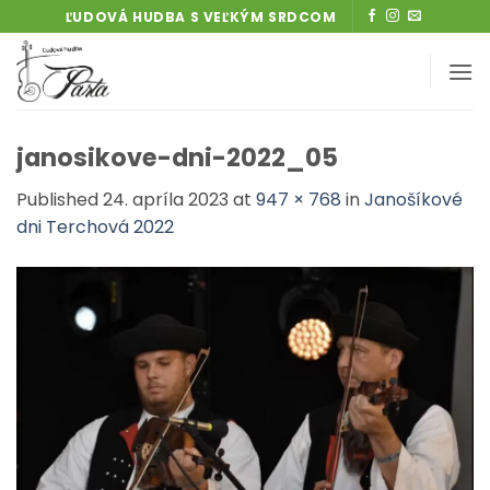
Skip
ĽUDOVÁ HUDBA S VEĽKÝM SRDCOM
to
content
janosikove-dni-2022_05
Published
24. apríla 2023
at
947 × 768
in
Janošíkové
dni Terchová 2022