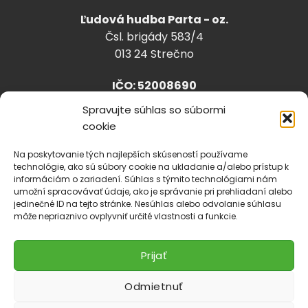
Ľudová hudba Parta - oz.
Čsl. brigády 583/4
013 24 Strečno
IČO: 52008690
Spravujte súhlas so súbormi
cookie
info@lhparta.sk
+421918 530 888
Na poskytovanie tých najlepších skúseností používame
technológie, ako sú súbory cookie na ukladanie a/alebo prístup k
informáciám o zariadení. Súhlas s týmito technológiami nám
umožní spracovávať údaje, ako je správanie pri prehliadaní alebo
jedinečné ID na tejto stránke. Nesúhlas alebo odvolanie súhlasu
Cookies
môže nepriaznivo ovplyvniť určité vlastnosti a funkcie.
Prijať
Odmietnuť