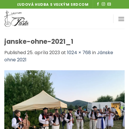
Skip
ĽUDOVÁ HUDBA S VEĽKÝM SRDCOM
to
content
janske-ohne-2021_1
Published
25. apríla 2023
at
1024 × 768
in
Jánske
ohne 2021