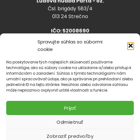
Ľudová hudba Parta - oz.
Čsl. brigády 583/4
013 24 Strečno
IČO: 52008690
Spravujte súhlas so súbormi
cookie
info@lhparta.sk
+421918 530 888
Na poskytovanie tých najlepších skúseností používame
technológie, ako sú súbory cookie na ukladanie a/alebo prístup k
informáciám o zariadení. Súhlas s týmito technológiami nám
umožní spracovávať údaje, ako je správanie pri prehliadaní alebo
jedinečné ID na tejto stránke. Nesúhlas alebo odvolanie súhlasu
Cookies
môže nepriaznivo ovplyvniť určité vlastnosti a funkcie.
Prijať
Odmietnuť
Zobraziť predvoľby