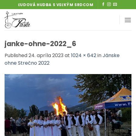
Skip
ĽUDOVÁ HUDBA S VEĽKÝM SRDCOM
to
content
janke-ohne-2022_6
Published
24. apríla 2023
at
1024 × 642
in
Jánske
ohne Strečno 2022