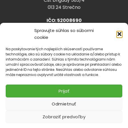
Čsl. brigády 583/4
013 24 Strečno
IČO: 52008690
Spravujte súhlas so súbormi
cookie
info@lhparta.sk
+421918 530 888
Na poskytovanie tých najlepších skúseností používame
technológie, ako sú súbory cookie na ukladanie a/alebo prístup k
informáciám o zariadení. Súhlas s týmito technológiami nám
umožní spracovávať údaje, ako je správanie pri prehliadaní alebo
jedinečné ID na tejto stránke. Nesúhlas alebo odvolanie súhlasu
Cookies
môže nepriaznivo ovplyvniť určité vlastnosti a funkcie.
Prijať
Odmietnuť
Zobraziť predvoľby