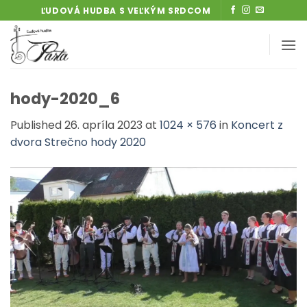
Skip
ĽUDOVÁ HUDBA S VEĽKÝM SRDCOM
to
content
hody-2020_6
Published
26. apríla 2023
at
1024 × 576
in
Koncert z
dvora Strečno hody 2020