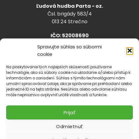
Ľudová hudba Parta - oz.
Čsl. brigády 583/4
013 24 Strečno
IČO: 52008690
Spravujte súhlas so súbormi
cookie
info@lhparta.sk
+421918 530 888
Na poskytovanie tých najlepších skúseností používame
technológie, ako sú súbory cookie na ukladanie a/alebo prístup k
informáciám o zariadení. Súhlas s týmito technológiami nám
umožní spracovávať údaje, ako je správanie pri prehliadaní alebo
jedinečné ID na tejto stránke. Nesúhlas alebo odvolanie súhlasu
Cookies
môže nepriaznivo ovplyvniť určité vlastnosti a funkcie.
Prijať
Odmietnuť