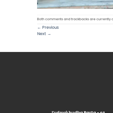
Both comments and trackbacks are currently 
←
Previous
Next
→
Ľudová hudba Parta - oz.