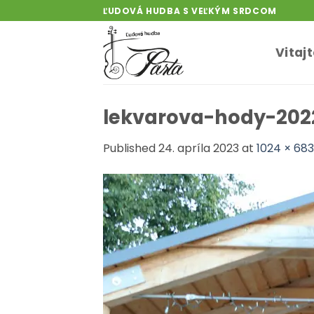
Skip
ĽUDOVÁ HUDBA S VEĽKÝM SRDCOM
to
content
Vitaj
lekvarova-hody-202
Published
24. apríla 2023
at
1024 × 683