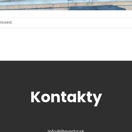
closed.
Kontakty
info@lhparta.sk