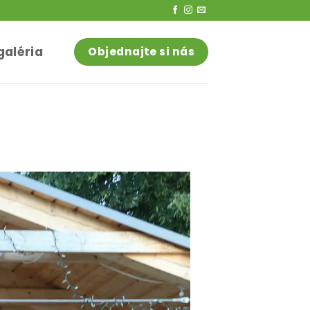
galéria
Objednajte si nás