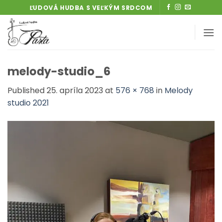
Skip
ĽUDOVÁ HUDBA S VEĽKÝM SRDCOM
to
content
melody-studio_6
Published
25. apríla 2023
at
576 × 768
in
Melody
studio 2021