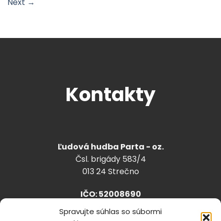
Next
→
Kontakty
Ľudová hudba Parta - oz.
Čsl. brigády 583/4
013 24 Strečno
IČO: 52008690
Spravujte súhlas so súbormi