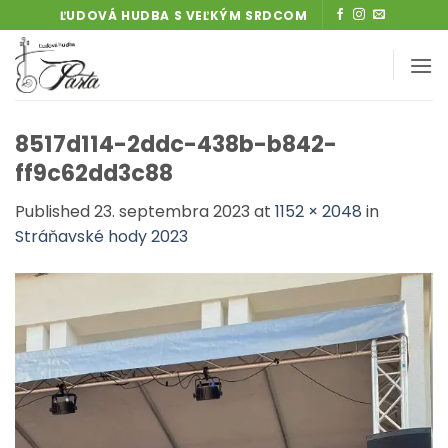
Skip
ĽUDOVÁ HUDBA S VEĽKÝM SRDCOM
to
content
8517d114-2ddc-438b-b842-
ff9c62dd3c88
Published
23. septembra 2023
at
1152 × 2048
in
Stráňavské hody 2023