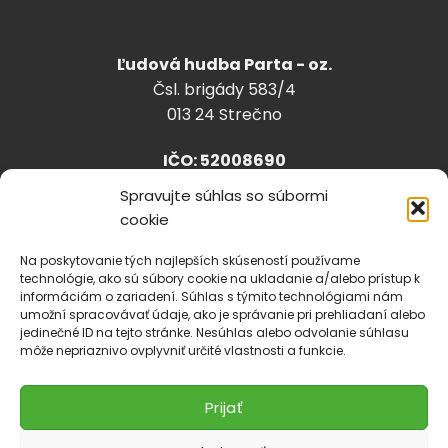
Ľudová hudba Parta - oz.
Čsl. brigády 583/4
013 24 Strečno
IČO: 52008690
Spravujte súhlas so súbormi
cookie
info@lhparta.sk
+421918 530 888
Na poskytovanie tých najlepších skúseností používame
technológie, ako sú súbory cookie na ukladanie a/alebo prístup k
informáciám o zariadení. Súhlas s týmito technológiami nám
umožní spracovávať údaje, ako je správanie pri prehliadaní alebo
jedinečné ID na tejto stránke. Nesúhlas alebo odvolanie súhlasu
Cookies
môže nepriaznivo ovplyvniť určité vlastnosti a funkcie.
Prijať