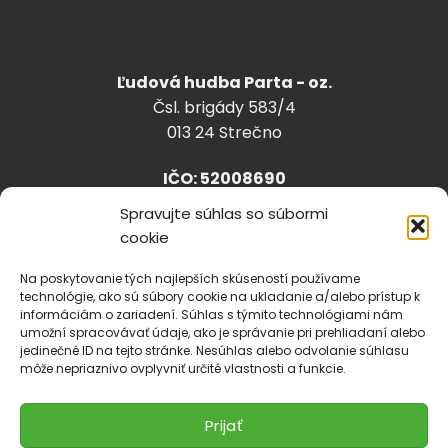
Ľudová hudba Parta - oz.
Čsl. brigády 583/4
013 24 Strečno
IČO: 52008690
Spravujte súhlas so súbormi
cookie
info@lhparta.sk
+421918 530 888
Na poskytovanie tých najlepších skúseností používame
technológie, ako sú súbory cookie na ukladanie a/alebo prístup k
informáciám o zariadení. Súhlas s týmito technológiami nám
umožní spracovávať údaje, ako je správanie pri prehliadaní alebo
jedinečné ID na tejto stránke. Nesúhlas alebo odvolanie súhlasu
Cookies
môže nepriaznivo ovplyvniť určité vlastnosti a funkcie.
Prijať