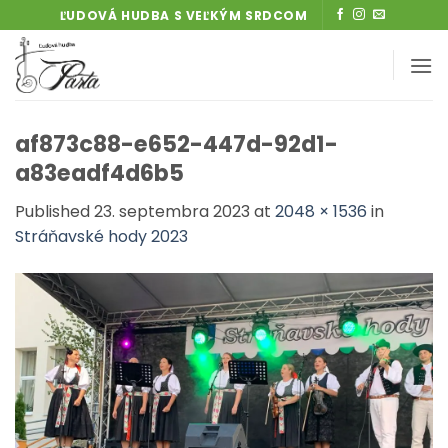
Skip
ĽUDOVÁ HUDBA S VEĽKÝM SRDCOM
to
content
af873c88-e652-447d-92d1-
a83eadf4d6b5
Published
23. septembra 2023
at
2048 × 1536
in
Stráňavské hody 2023