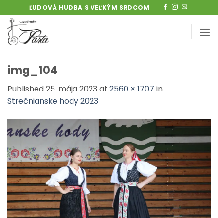
Skip
ĽUDOVÁ HUDBA S VEĽKÝM SRDCOM
to
content
img_104
Published
25. mája 2023
at
2560 × 1707
in
Strečnianske hody 2023