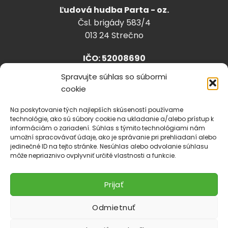
Ľudová hudba Parta - oz.
Čsl. brigády 583/4
013 24 Strečno
IČO: 52008690
Spravujte súhlas so súbormi
cookie
info@lhparta.sk
+421918 530 888
Na poskytovanie tých najlepších skúseností používame
technológie, ako sú súbory cookie na ukladanie a/alebo prístup k
informáciám o zariadení. Súhlas s týmito technológiami nám
umožní spracovávať údaje, ako je správanie pri prehliadaní alebo
jedinečné ID na tejto stránke. Nesúhlas alebo odvolanie súhlasu
Cookies
môže nepriaznivo ovplyvniť určité vlastnosti a funkcie.
Prijať
Odmietnuť