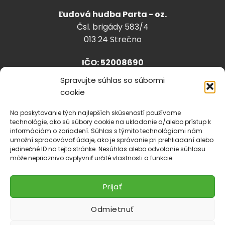
Ľudová hudba Parta - oz.
Čsl. brigády 583/4
013 24 Strečno
IČO: 52008690
Spravujte súhlas so súbormi
cookie
info@lhparta.sk
+421918 530 888
Na poskytovanie tých najlepších skúseností používame
technológie, ako sú súbory cookie na ukladanie a/alebo prístup k
informáciám o zariadení. Súhlas s týmito technológiami nám
umožní spracovávať údaje, ako je správanie pri prehliadaní alebo
jedinečné ID na tejto stránke. Nesúhlas alebo odvolanie súhlasu
Cookies
môže nepriaznivo ovplyvniť určité vlastnosti a funkcie.
Prijať
Odmietnuť