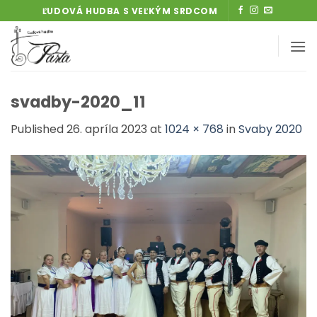
Skip
ĽUDOVÁ HUDBA S VEĽKÝM SRDCOM
to
content
svadby-2020_11
Published
26. apríla 2023
at
1024 × 768
in
Svaby 2020