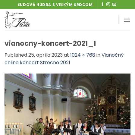
Skip
ĽUDOVÁ HUDBA S VEĽKÝM SRDCOM
to
content
vianocny-koncert-2021_1
Published
25. apríla 2023
at
1024 × 768
in
Vianočný
online koncert Strečno 2021