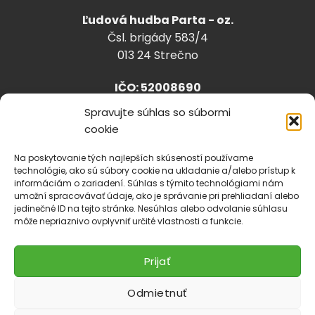
Ľudová hudba Parta - oz.
Čsl. brigády 583/4
013 24 Strečno
IČO: 52008690
Spravujte súhlas so súbormi
cookie
info@lhparta.sk
+421918 530 888
Na poskytovanie tých najlepších skúseností používame
technológie, ako sú súbory cookie na ukladanie a/alebo prístup k
informáciám o zariadení. Súhlas s týmito technológiami nám
umožní spracovávať údaje, ako je správanie pri prehliadaní alebo
jedinečné ID na tejto stránke. Nesúhlas alebo odvolanie súhlasu
Cookies
môže nepriaznivo ovplyvniť určité vlastnosti a funkcie.
Prijať
Odmietnuť