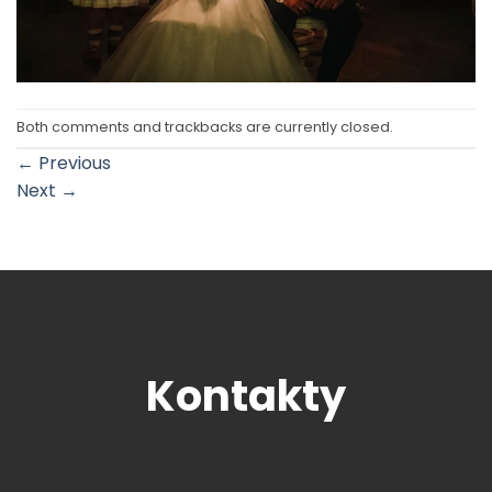
Both comments and trackbacks are currently closed.
←
Previous
Next
→
Kontakty