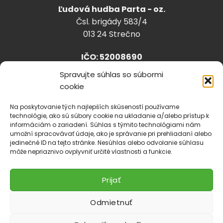
Ľudová hudba Parta - oz.
Čsl. brigády 583/4
013 24 Strečno
IČO: 52008690
Spravujte súhlas so súbormi
cookie
info@lhparta.sk
+421918 530 888
Na poskytovanie tých najlepších skúseností používame
technológie, ako sú súbory cookie na ukladanie a/alebo prístup k
informáciám o zariadení. Súhlas s týmito technológiami nám
umožní spracovávať údaje, ako je správanie pri prehliadaní alebo
jedinečné ID na tejto stránke. Nesúhlas alebo odvolanie súhlasu
Cookies
môže nepriaznivo ovplyvniť určité vlastnosti a funkcie.
Prijať
Odmietnuť