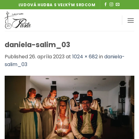
Skip
ĽUDOVÁ HUDBA S VEĽKÝM SRDCOM
to
content
daniela-salim_03
Published
26. apríla 2023
at
1024 × 682
in
daniela-
salim_03