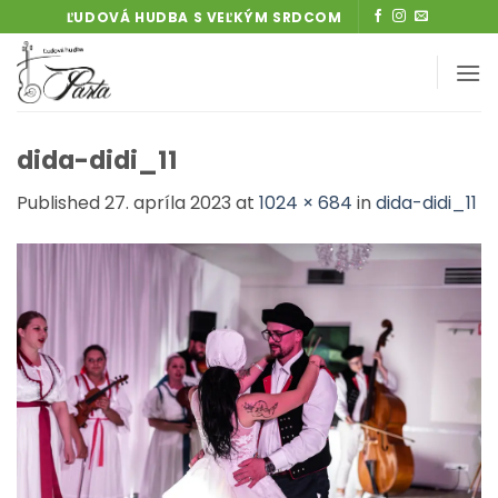
Skip
ĽUDOVÁ HUDBA S VEĽKÝM SRDCOM
to
content
dida-didi_11
Published
27. apríla 2023
at
1024 × 684
in
dida-didi_11