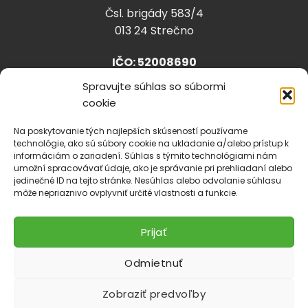
Čsl. brigády 583/4
013 24 Strečno
IČO: 52008690
Spravujte súhlas so súbormi
cookie
info@lhparta.sk
+421918 530 888
Na poskytovanie tých najlepších skúseností používame
technológie, ako sú súbory cookie na ukladanie a/alebo prístup k
informáciám o zariadení. Súhlas s týmito technológiami nám
umožní spracovávať údaje, ako je správanie pri prehliadaní alebo
jedinečné ID na tejto stránke. Nesúhlas alebo odvolanie súhlasu
Cookies
môže nepriaznivo ovplyvniť určité vlastnosti a funkcie.
Prijať
Odmietnuť
Zobraziť predvoľby