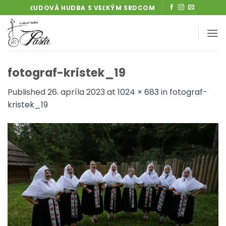
Skip
ĽUDOVÁ HUDBA S VEĽKÝM SRDCOM
to
content
fotograf-kristek_19
Published
26. apríla 2023
at
1024 × 683
in
fotograf-
kristek_19