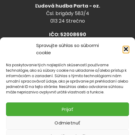
Ľudová hudba Parta - oz.
Čsl. brigády 583/4
013 24 Strečno
IČO: 52008690
Spravujte súhlas so súbormi
cookie
info@lhparta.sk
+421918 530 888
Na poskytovanie tých najlepších skúseností používame
technológie, ako sú súbory cookie na ukladanie a/alebo prístup k
informáciám o zariadení. Súhlas s týmito technológiami nám
umožní spracovávať údaje, ako je správanie pri prehliadaní alebo
jedinečné ID na tejto stránke. Nesúhlas alebo odvolanie súhlasu
Cookies
môže nepriaznivo ovplyvniť určité vlastnosti a funkcie.
Prijať
Odmietnuť