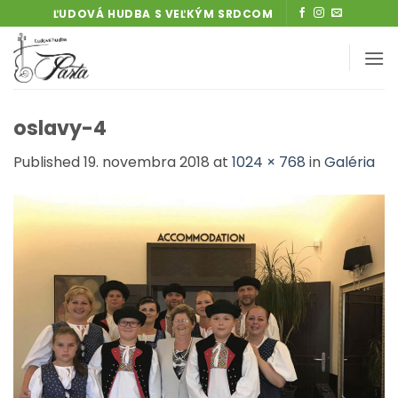
Skip
ĽUDOVÁ HUDBA S VEĽKÝM SRDCOM
to
content
oslavy-4
Published
19. novembra 2018
at
1024 × 768
in
Galéria