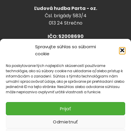
Ľudová hudba Parta - oz.
Čsl. brigády 583/4
013 24 Strečno
IČO: 52008690
Spravujte súhlas so súbormi
cookie
info@lhparta.sk
+421918 530 888
Na poskytovanie tých najlepších skúseností používame
technológie, ako sú súbory cookie na ukladanie a/alebo prístup k
informáciám o zariadení. Súhlas s týmito technológiami nám
umožní spracovávať údaje, ako je správanie pri prehliadaní alebo
jedinečné ID na tejto stránke. Nesúhlas alebo odvolanie súhlasu
Cookies
môže nepriaznivo ovplyvniť určité vlastnosti a funkcie.
Prijať
Odmietnuť