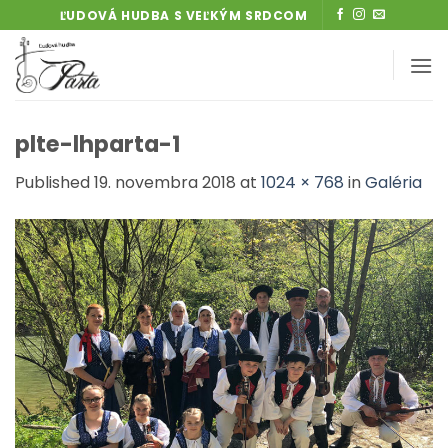
Skip
ĽUDOVÁ HUDBA S VEĽKÝM SRDCOM
to
content
plte-lhparta-1
Published
19. novembra 2018
at
1024 × 768
in
Galéria