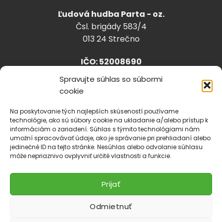
Ľudová hudba Parta - oz.
Čsl. brigády 583/4
013 24 Strečno
IČO: 52008690
Spravujte súhlas so súbormi
cookie
info@lhparta.sk
+421918 530 888
Na poskytovanie tých najlepších skúseností používame
technológie, ako sú súbory cookie na ukladanie a/alebo prístup k
informáciám o zariadení. Súhlas s týmito technológiami nám
umožní spracovávať údaje, ako je správanie pri prehliadaní alebo
jedinečné ID na tejto stránke. Nesúhlas alebo odvolanie súhlasu
Cookies
môže nepriaznivo ovplyvniť určité vlastnosti a funkcie.
Prijať
Odmietnuť