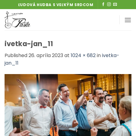
Skip
ĽUDOVÁ HUDBA S VEĽKÝM SRDCOM
to
content
ivetka-jan_11
Published
26. apríla 2023
at
1024 × 682
in
ivetka-
jan_11