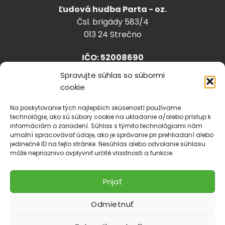
Ľudová hudba Parta - oz.
Čsl. brigády 583/4
013 24 Strečno
IČO: 52008690
Spravujte súhlas so súbormi
cookie
info@lhparta.sk
+421918 530 888
Na poskytovanie tých najlepších skúseností používame
technológie, ako sú súbory cookie na ukladanie a/alebo prístup k
informáciám o zariadení. Súhlas s týmito technológiami nám
umožní spracovávať údaje, ako je správanie pri prehliadaní alebo
jedinečné ID na tejto stránke. Nesúhlas alebo odvolanie súhlasu
Cookies
môže nepriaznivo ovplyvniť určité vlastnosti a funkcie.
Prijať
Odmietnuť