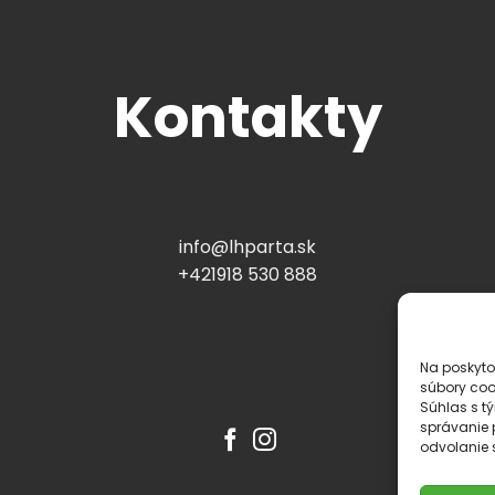
Kontakty
info@lhparta.sk
+421918 530 888
Na poskyto
súbory coo
Súhlas s t
správanie p
odvolanie s