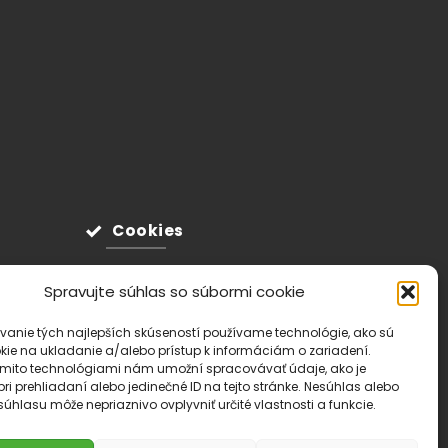
Cookies
Spravujte súhlas so súbormi cookie
vanie tých najlepších skúseností používame technológie, ako sú
kie na ukladanie a/alebo prístup k informáciám o zariadení.
ýmito technológiami nám umožní spracovávať údaje, ako je
ri prehliadaní alebo jedinečné ID na tejto stránke. Nesúhlas alebo
úhlasu môže nepriaznivo ovplyvniť určité vlastnosti a funkcie.