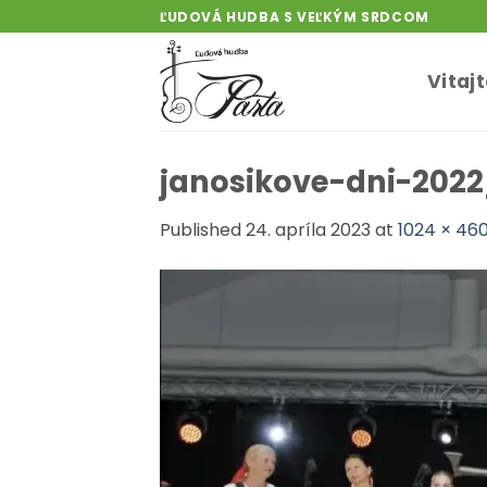
Skip
ĽUDOVÁ HUDBA S VEĽKÝM SRDCOM
to
content
Vitaj
janosikove-dni-202
Published
24. apríla 2023
at
1024 × 46