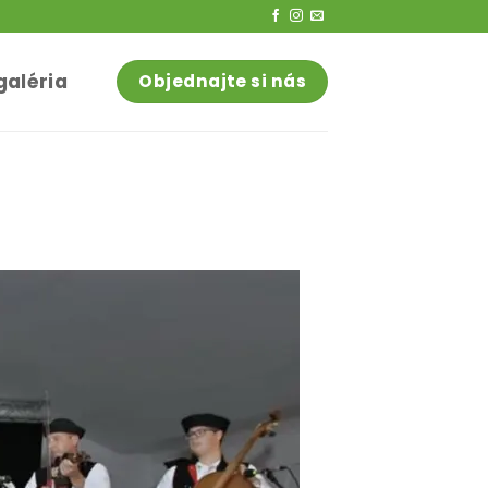
galéria
Objednajte si nás