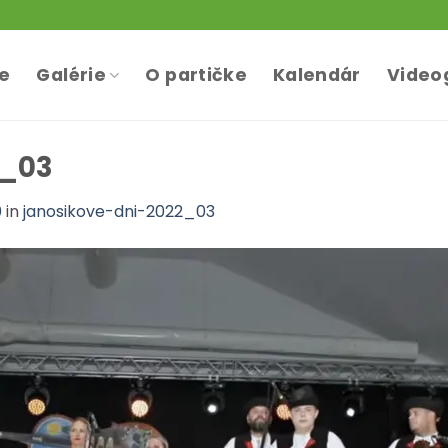
te
Galérie
O partičke
Kalendár
Video
2_03
0
in
janosikove-dni-2022_03