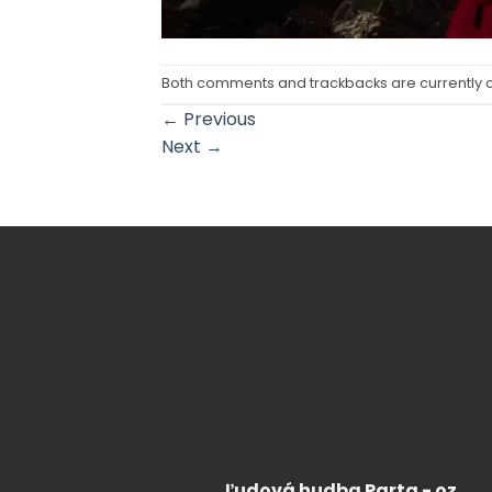
Both comments and trackbacks are currently 
←
Previous
Next
→
Ľudová hudba Parta - oz.