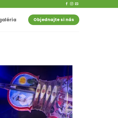
galéria
Objednajte si nás