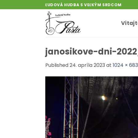
Skip
ĽUDOVÁ HUDBA S VEĽKÝM SRDCOM
to
content
Vitaj
janosikove-dni-202
Published
24. apríla 2023
at
1024 × 683