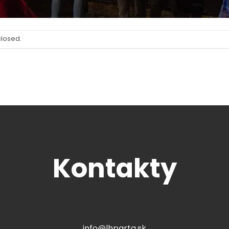
closed.
Kontakty
info@lhparta.sk