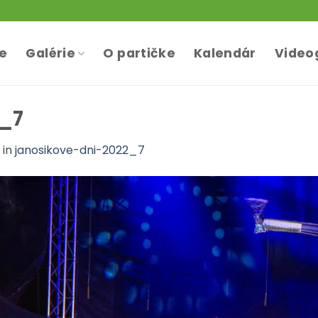
te
Galérie
O partičke
Kalendár
Video
2_7
in
janosikove-dni-2022_7