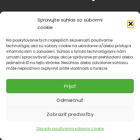
Spravujte súhlas so súbormi
Ľudová hudba Parta - oz.
cookie
Čsl. brigády 583/4
Na poskytovanie tých najlepších skúseností používame
013 24 Strečno
technológie, ako sú súbory cookie na ukladanie a/alebo prístup k
informáciám o zariadení. Súhlas s týmito technológiami nám
IČO: 52008690
umožní spracovávať údaje, ako je správanie pri prehliadaní alebo
jedinečné ID na tejto stránke. Nesúhlas alebo odvolanie súhlasu
môže nepriaznivo ovplyvniť určité vlastnosti a funkcie.
info@lhparta.sk
Prijať
+421918 530 888
Odmietnuť
Cookies
Zobraziť predvoľby
Zásady používania súborov cookie