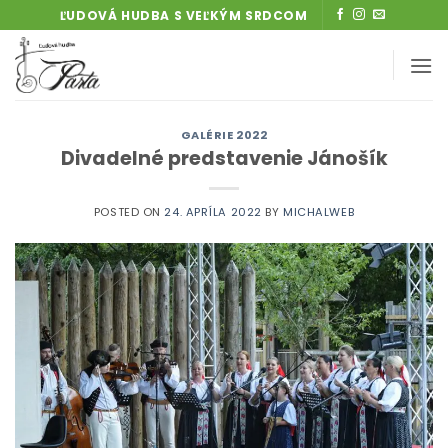
Skip
ĽUDOVÁ HUDBA S VEĽKÝM SRDCOM
to
content
GALÉRIE 2022
Divadelné predstavenie Jánošík
POSTED ON
24. APRÍLA 2022
BY
MICHALWEB