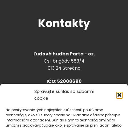
Kontakty
Ľudová hudba Parta - oz.
Čsl. brigády 583/4
013 24 Strečno
IČO: 52008690
Spravujte súhlas so súbormi
cookie
info@lhparta.sk
+421918 530 888
Na poskytovanie tých najlepších skúseností používame
technológie, ako sú súbory cookie na ukladanie a/alebo prístup k
informáciám o zariadení. Súhlas s týmito technológiami nám
umožní spracovávať údaje, ako je správanie pri prehliadaní alebo