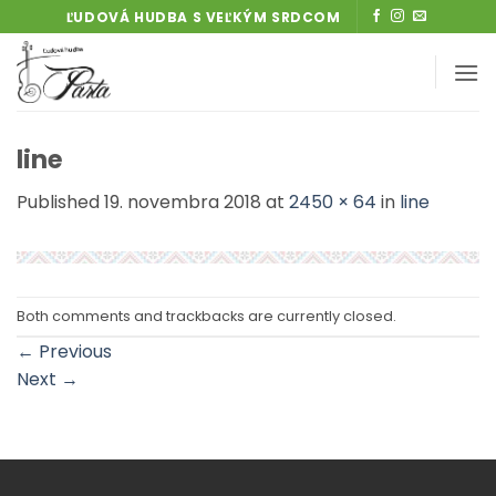
Skip
ĽUDOVÁ HUDBA S VEĽKÝM SRDCOM
to
content
line
Published
19. novembra 2018
at
2450 × 64
in
line
Both comments and trackbacks are currently closed.
←
Previous
Next
→