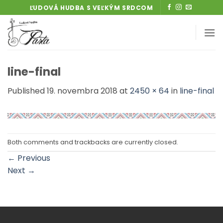
Skip
ĽUDOVÁ HUDBA S VEĽKÝM SRDCOM
to
content
line-final
Published
19. novembra 2018
at
2450 × 64
in
line-final
Both comments and trackbacks are currently closed.
←
Previous
Next
→