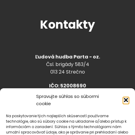
Kontakty
Ľudová hudba Parta - oz.
Čsl. brigády 583/4
013 24 Strečno
IČO: 52008690
Spravujte súhlas so súbormi
cookie
info@lhparta.sk
+421918 530 888
Na poskytovanie tých najlepších skúseností používame
technológie, ako sú súbory cookie na ukladanie a/alebo prístup k
informáciám o zariadení. Súhlas s týmito technológiami nám
umožní spracovávať údaje, ako je správanie pri prehliadaní alebo