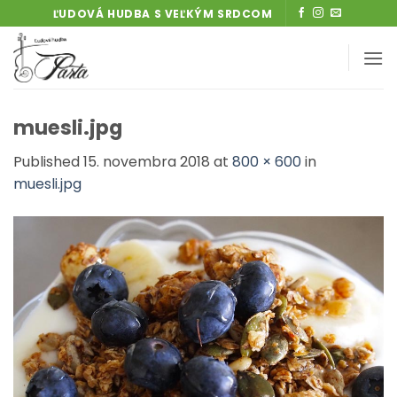
Skip
ĽUDOVÁ HUDBA S VEĽKÝM SRDCOM
to
content
muesli.jpg
Published
15. novembra 2018
at
800 × 600
in
muesli.jpg