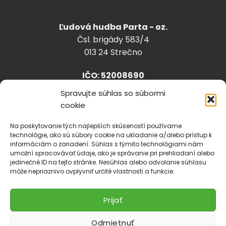
Ľudová hudba Parta - oz.
Čsl. brigády 583/4
013 24 Strečno
IČO: 52008690
Spravujte súhlas so súbormi
cookie
info@lhparta.sk
+421918 530 888
Na poskytovanie tých najlepších skúseností používame
technológie, ako sú súbory cookie na ukladanie a/alebo prístup k
informáciám o zariadení. Súhlas s týmito technológiami nám
umožní spracovávať údaje, ako je správanie pri prehliadaní alebo
jedinečné ID na tejto stránke. Nesúhlas alebo odvolanie súhlasu
Cookies
môže nepriaznivo ovplyvniť určité vlastnosti a funkcie.
Prijať
Odmietnuť