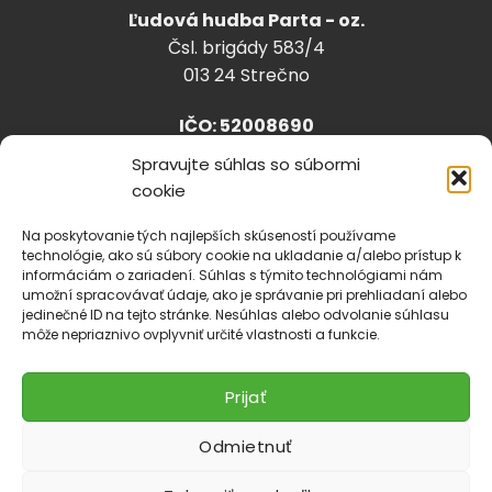
Ľudová hudba Parta - oz.
Čsl. brigády 583/4
013 24 Strečno
IČO: 52008690
Spravujte súhlas so súbormi
cookie
info@lhparta.sk
+421918 530 888
Na poskytovanie tých najlepších skúseností používame
technológie, ako sú súbory cookie na ukladanie a/alebo prístup k
informáciám o zariadení. Súhlas s týmito technológiami nám
umožní spracovávať údaje, ako je správanie pri prehliadaní alebo
jedinečné ID na tejto stránke. Nesúhlas alebo odvolanie súhlasu
Cookies
môže nepriaznivo ovplyvniť určité vlastnosti a funkcie.
Prijať
Odmietnuť