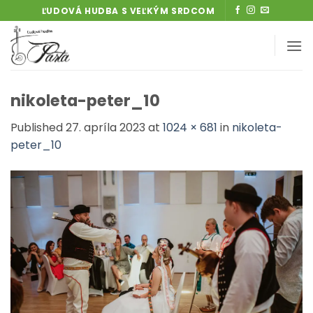
Skip
ĽUDOVÁ HUDBA S VEĽKÝM SRDCOM
to
content
nikoleta-peter_10
Published
27. apríla 2023
at
1024 × 681
in
nikoleta-
peter_10