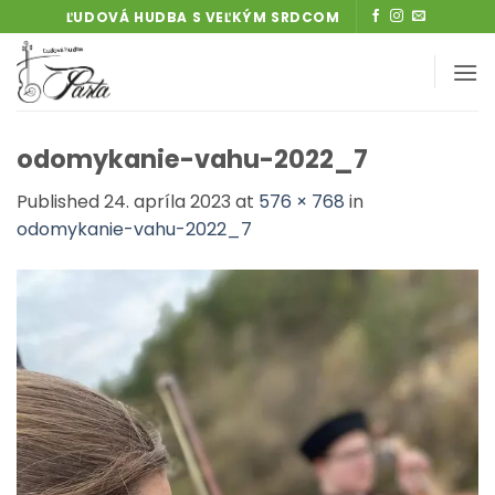
Skip
ĽUDOVÁ HUDBA S VEĽKÝM SRDCOM
to
content
odomykanie-vahu-2022_7
Published
24. apríla 2023
at
576 × 768
in
odomykanie-vahu-2022_7