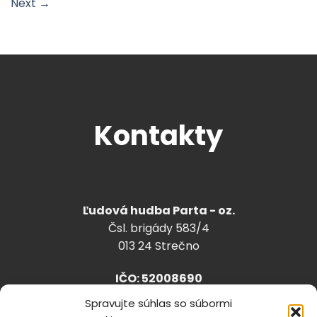
Next
→
Kontakty
Ľudová hudba Parta - oz.
Čsl. brigády 583/4
013 24 Strečno
IČO: 52008690
Spravujte súhlas so súbormi