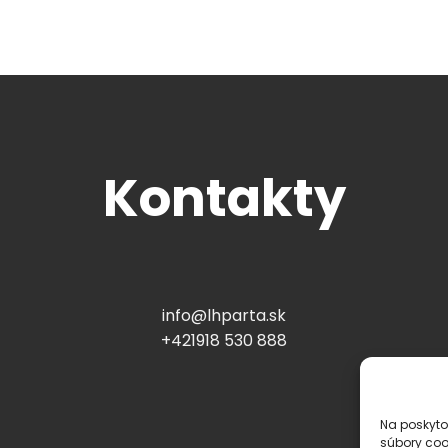
Kontakty
info@lhparta.sk
+421918 530 888
Na poskyto
súbory coo