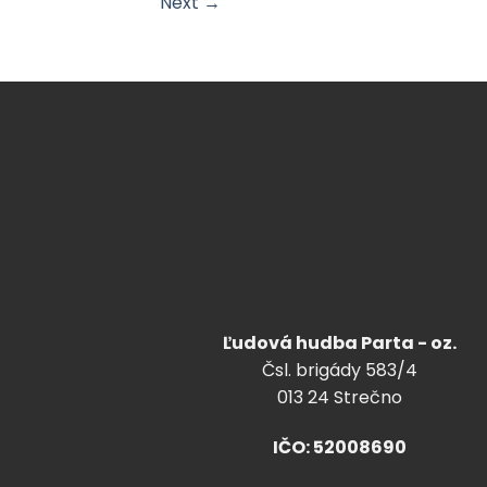
Next
→
Ľudová hudba Parta - oz.
Čsl. brigády 583/4
013 24 Strečno
IČO: 52008690