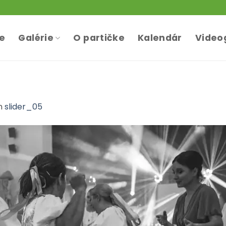
te
Galérie
O partičke
Kalendár
Video
n
slider_05