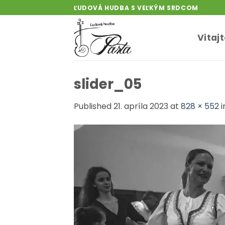
Skip
ĽUDOVÁ HUDBA S VEĽKÝM SRDCOM
to
content
Vitaj
slider_05
Published
21. apríla 2023
at
828 × 552
i