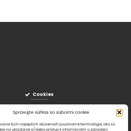
Cookies
Spravujte súhlas so súbormi cookie
vanie tých najlepších skúseností používame technológie, ako sú
kie na ukladanie a/alebo prístup k informáciám o zariadení.