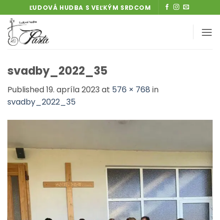
Skip
ĽUDOVÁ HUDBA S VEĽKÝM SRDCOM
to
content
svadby_2022_35
Published
19. apríla 2023
at
576 × 768
in
svadby_2022_35