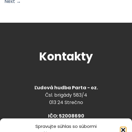
Next
→
Kontakty
Ľudová hudba Parta - oz.
Čsl. brigády 583/4
013 24 Strečno
IČO: 52008690
Spravujte súhlas so súbormi