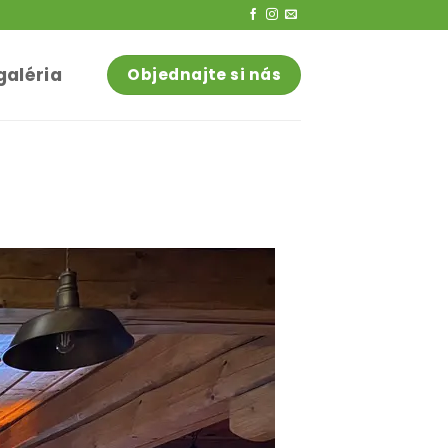
galéria
Objednajte si nás