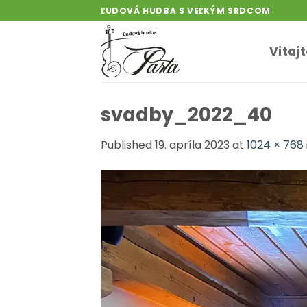
Skip
ĽUDOVÁ HUDBA S VEĽKÝM SRDCOM
to
content
Vitaj
svadby_2022_40
Published
19. apríla 2023
at
1024 × 768