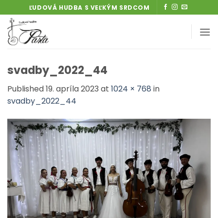
Skip
ĽUDOVÁ HUDBA S VEĽKÝM SRDCOM
to
content
svadby_2022_44
Published
19. apríla 2023
at
1024 × 768
in
svadby_2022_44