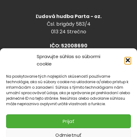
Ľudová hudba Parta - oz.
Čsl. brigády 583/4
013 24 Strečno
IČO: 52008690
Spravujte súhlas so súbormi
cookie
info@lhparta.sk
+421918 530 888
Na poskytovanie tých najlepších skúseností používame
technológie, ako sú súbory cookie na ukladanie a/alebo prístup k
informáciám o zariadení. Súhlas s týmito technológiami nám
umožní spracovávať údaje, ako je správanie pri prehliadaní alebo
jedinečné ID na tejto stránke. Nesúhlas alebo odvolanie súhlasu
Cookies
môže nepriaznivo ovplyvniť určité vlastnosti a funkcie.
Prijať
Odmietnuť