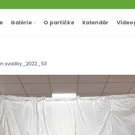
te
Galérie
O partičke
Kalendár
Video
in
svadby_2022_53