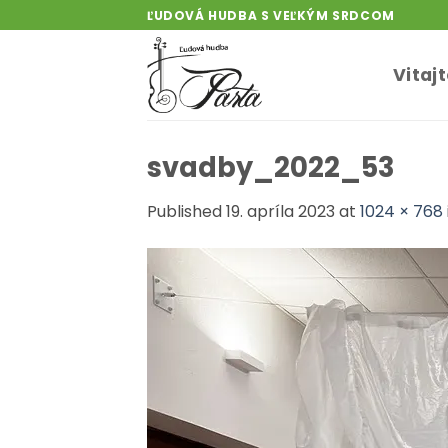
Skip
ĽUDOVÁ HUDBA S VEĽKÝM SRDCOM
to
content
Vitaj
svadby_2022_53
Published
19. apríla 2023
at
1024 × 768