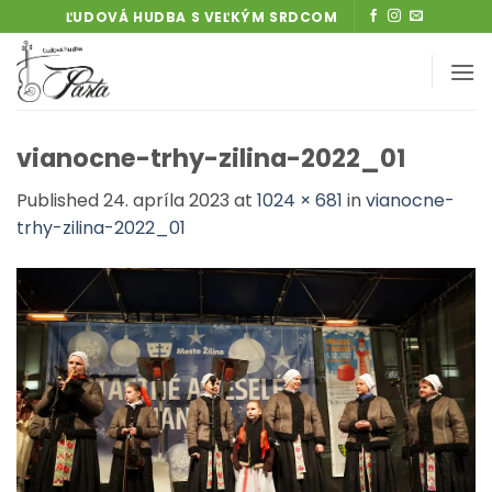
Skip
ĽUDOVÁ HUDBA S VEĽKÝM SRDCOM
to
content
vianocne-trhy-zilina-2022_01
Published
24. apríla 2023
at
1024 × 681
in
vianocne-
trhy-zilina-2022_01