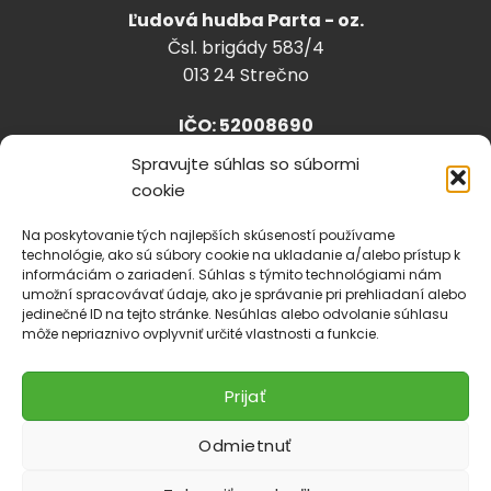
Ľudová hudba Parta - oz.
Čsl. brigády 583/4
013 24 Strečno
IČO: 52008690
Spravujte súhlas so súbormi
cookie
info@lhparta.sk
+421918 530 888
Na poskytovanie tých najlepších skúseností používame
technológie, ako sú súbory cookie na ukladanie a/alebo prístup k
informáciám o zariadení. Súhlas s týmito technológiami nám
umožní spracovávať údaje, ako je správanie pri prehliadaní alebo
jedinečné ID na tejto stránke. Nesúhlas alebo odvolanie súhlasu
Cookies
môže nepriaznivo ovplyvniť určité vlastnosti a funkcie.
Prijať
Odmietnuť