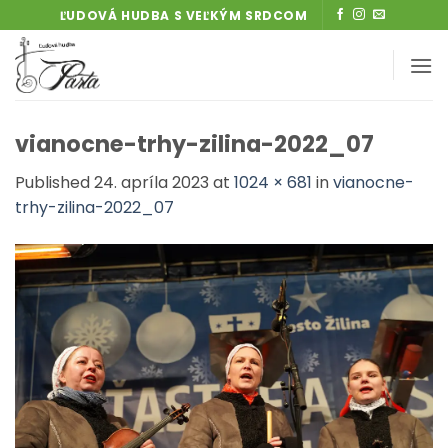
Skip
ĽUDOVÁ HUDBA S VEĽKÝM SRDCOM
to
content
vianocne-trhy-zilina-2022_07
Published
24. apríla 2023
at
1024 × 681
in
vianocne-
trhy-zilina-2022_07