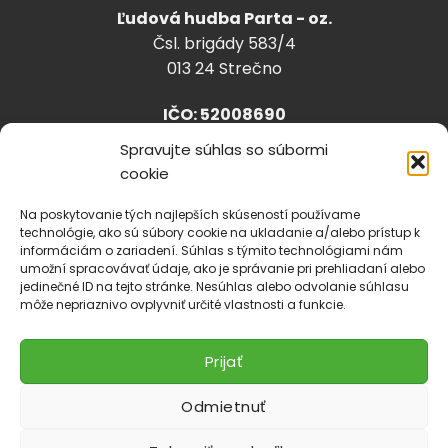
Ľudová hudba Parta - oz.
Čsl. brigády 583/4
013 24 Strečno
IČO: 52008690
Spravujte súhlas so súbormi
cookie
info@lhparta.sk
+421918 530 888
Na poskytovanie tých najlepších skúseností používame
technológie, ako sú súbory cookie na ukladanie a/alebo prístup k
informáciám o zariadení. Súhlas s týmito technológiami nám
umožní spracovávať údaje, ako je správanie pri prehliadaní alebo
jedinečné ID na tejto stránke. Nesúhlas alebo odvolanie súhlasu
Cookies
môže nepriaznivo ovplyvniť určité vlastnosti a funkcie.
Prijať
Odmietnuť