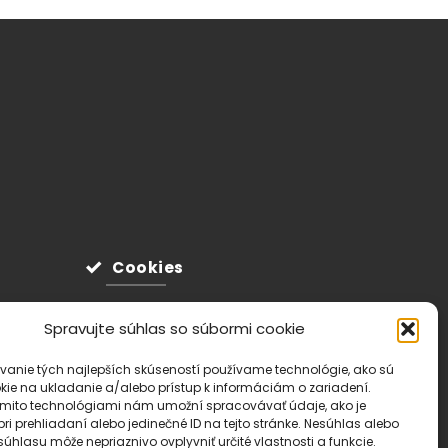
Cookies
Spravujte súhlas so súbormi cookie
vanie tých najlepších skúseností používame technológie, ako sú
kie na ukladanie a/alebo prístup k informáciám o zariadení.
ýmito technológiami nám umožní spracovávať údaje, ako je
ri prehliadaní alebo jedinečné ID na tejto stránke. Nesúhlas alebo
úhlasu môže nepriaznivo ovplyvniť určité vlastnosti a funkcie.