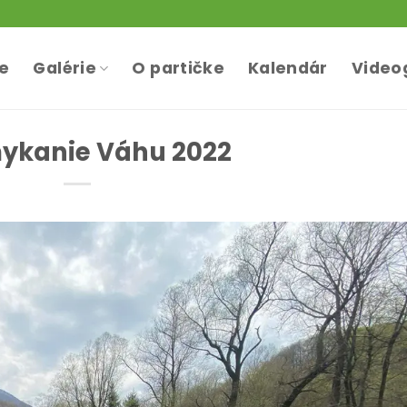
te
Galérie
O partičke
Kalendár
Video
ykanie Váhu 2022