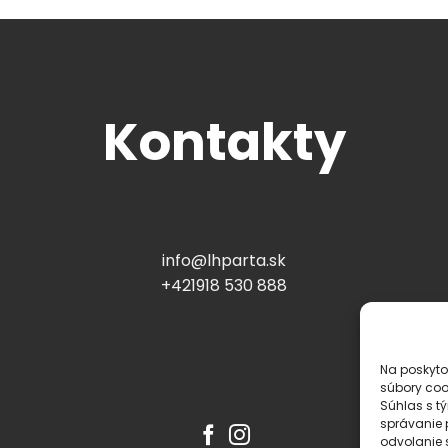
Kontakty
info@lhparta.sk
+421918 530 888
Na poskyto
súbory coo
Súhlas s t
správanie p
odvolanie s