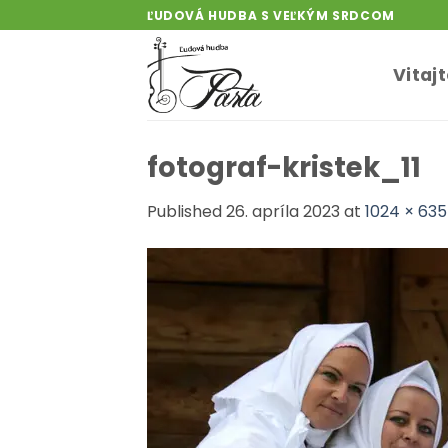
Skip
ĽUDOVÁ HUDBA S VEĽKÝM SRDCOM
to
content
Vitaj
fotograf-kristek_11
Published
26. apríla 2023
at
1024 × 635