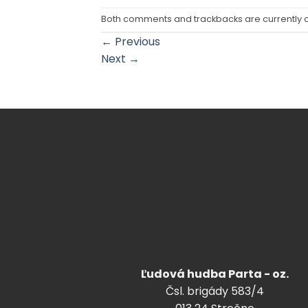
Both comments and trackbacks are currently 
←
Previous
Next
→
Ľudová hudba Parta - oz.
Čsl. brigády 583/4