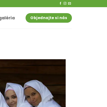
galéria
Objednajte si nás